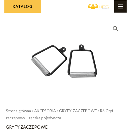
Skip
MAI
KATALOG
to
ME
content
Strona główna
/
AKCESORIA
/
GRYFY ZACZEPOWE
/ R6 Gryf
zaczepowy – rączka pojedyncza
GRYFY ZACZEPOWE