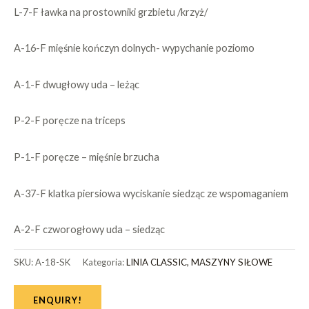
L-7-F ławka na prostowniki grzbietu /krzyż/
A-16-F mięśnie kończyn dolnych- wypychanie poziomo
A-1-F dwugłowy uda – leżąc
P-2-F poręcze na triceps
P-1-F poręcze – mięśnie brzucha
A-37-F klatka piersiowa wyciskanie siedząc ze wspomaganiem
A-2-F czworogłowy uda – siedząc
SKU:
A-18-SK
Kategoria:
LINIA CLASSIC, MASZYNY SIŁOWE
ENQUIRY!