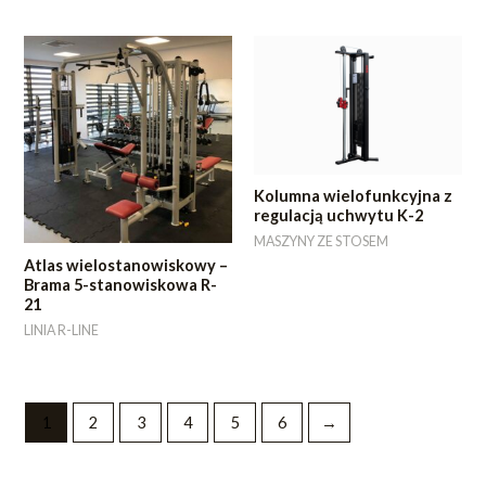
Kolumna wielofunkcyjna z
regulacją uchwytu K-2
MASZYNY ZE STOSEM
Atlas wielostanowiskowy –
Brama 5-stanowiskowa R-
21
LINIA R-LINE
1
2
3
4
5
6
→