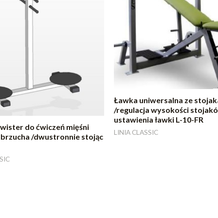
Ławka uniwersalna ze stoja
/regulacja wysokości stojakó
ustawienia ławki L-10-FR
wister do ćwiczeń mięśni
LINIA CLASSIC
brzucha /dwustronnie stojąc
SIC