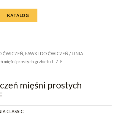
KATALOG
O ĆWICZEŃ, ŁAWKI DO ĆWICZEŃ
/
LINIA
ń mięśni prostych grzbietu L-7-F
czeń mięśni prostych
F
NIA CLASSIC