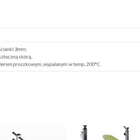
 ścianki 3mm;
sztuczną skórą,
akierem proszkowym, wypalanym w temp. 200°C