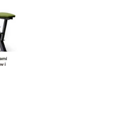
kami
w i