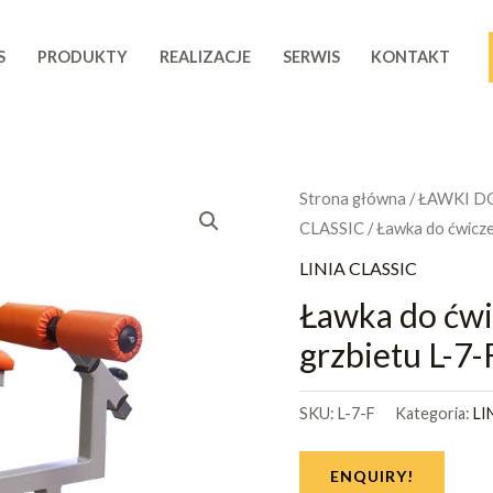
S
PRODUKTY
REALIZACJE
SERWIS
KONTAKT
Strona główna
/
ŁAWKI D
CLASSIC
/ Ławka do ćwicze
LINIA CLASSIC
Ławka do ćwi
grzbietu L-7-
SKU:
L-7-F
Kategoria:
LI
ENQUIRY!