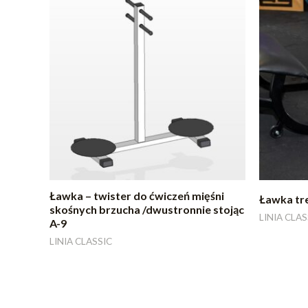
Ławka – twister do ćwiczeń mięśni
Ławka tr
skośnych brzucha /dwustronnie stojąc
LINIA CLAS
A-9
LINIA CLASSIC