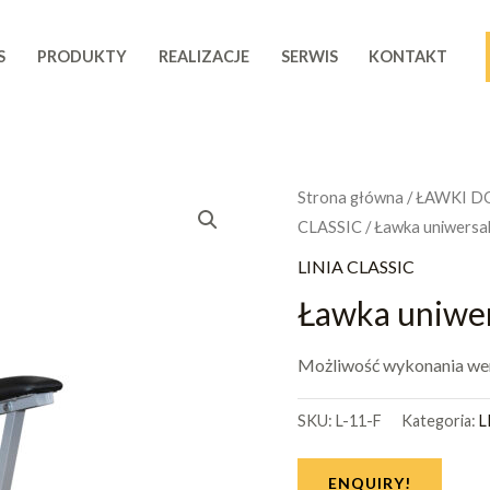
S
PRODUKTY
REALIZACJE
SERWIS
KONTAKT
Strona główna
/
ŁAWKI D
CLASSIC
/ Ławka uniwersa
LINIA CLASSIC
Ławka uniwer
Możliwość wykonania wers
SKU:
L-11-F
Kategoria:
L
ENQUIRY!