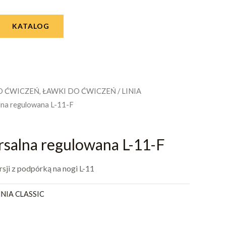
KATALOG
O ĆWICZEŃ, ŁAWKI DO ĆWICZEŃ
/
LINIA
lna regulowana L-11-F
salna regulowana L-11-F
ji z podpórką na nogi L-11
INIA CLASSIC