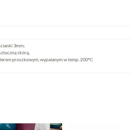
 ścianki 3mm;
sztuczną skórą,
akierem proszkowym, wypalanym w temp. 200°C