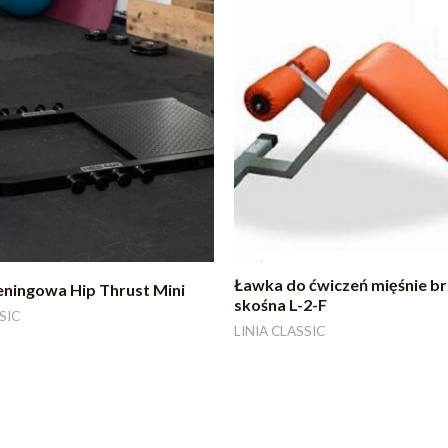
Ławka do ćwiczeń mięśnie b
eningowa Hip Thrust Mini
skośna L-2-F
SIC
LINIA CLASSIC