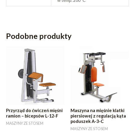
w temp. 200°C
Podobne produkty
Przyrząd do ćwiczeń mięśni
Maszyna na mięśnie klatki
ramion – bicepsów L-12-F
piersiowej z regulacją kąta
poduszek A-3-C
MASZYNY ZE STOSEM
MASZYNY ZE STOSEM