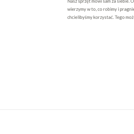
Nasz sprzęt mówi sam za siebie. 
wierzymy w to, co robimy i pragni
chcielibyśmy korzystać. Tego mo