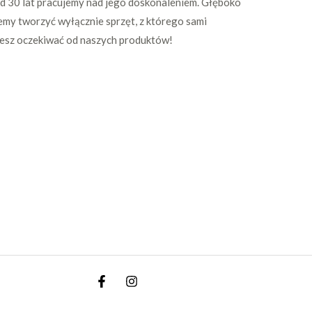
Od 30 lat pracujemy nad jego doskonaleniem. Głęboko
emy tworzyć wyłącznie sprzęt, z którego sami
żesz oczekiwać od naszych produktów!