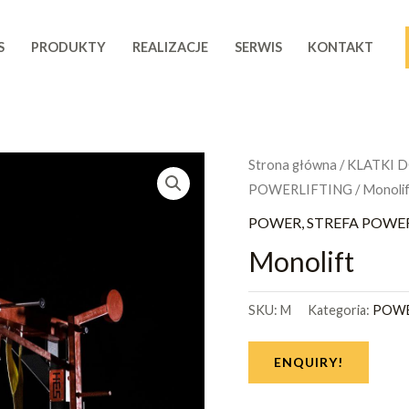
S
PRODUKTY
REALIZACJE
SERWIS
KONTAKT
Strona główna
/
KLATKI 
POWERLIFTING
/ Monoli
POWER, STREFA POWE
Monolift
SKU:
M
Kategoria:
POWE
ENQUIRY!