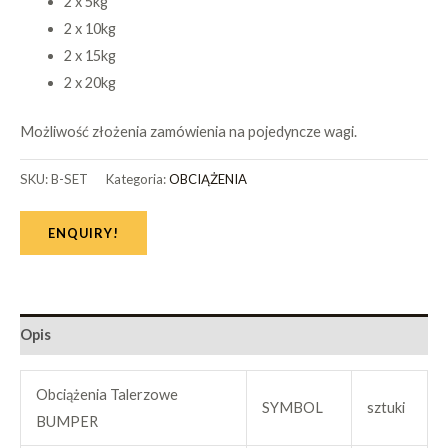
2 x 5kg
2 x 10kg
2 x 15kg
2 x 20kg
Możliwość złożenia zamówienia na pojedyncze wagi.
SKU:
B-SET
Kategoria:
OBCIĄŻENIA
ENQUIRY!
Opis
Obciążenia Talerzowe
SYMBOL
sztuki
BUMPER