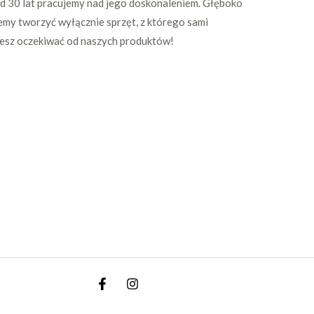
Od 30 lat pracujemy nad jego doskonaleniem. Głęboko
emy tworzyć wyłącznie sprzęt, z którego sami
żesz oczekiwać od naszych produktów!