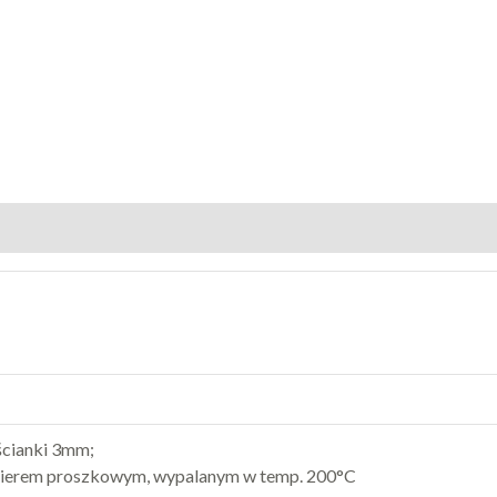
 ścianki 3mm;
akierem proszkowym, wypalanym w temp. 200°C