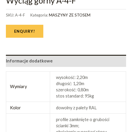
Wyciąg górny A-4-F
SKU:
A-4-F
Kategoria:
MASZYNY ZE STOSEM
ENQUIRY!
Informacje dodatkowe
wysokość: 2,20m
długość: 1,20m
Wymiary
szerokość: 0,80m
stos standard: 95kg
Kolor
dowolny z palety RAL
profile zamknięte o grubości
ścianki 3mm;
obciążenie w postaci stosu