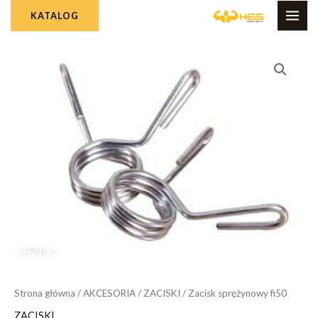
Skip
MAI
KATALOG
to
ME
content
Strona główna
/
AKCESORIA
/
ZACISKI
/ Zacisk sprężynowy fi50
ZACISKI