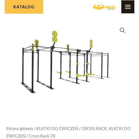
Skip
MAI
KATALOG
to
ME
content
Strona główna
/
KLATKI DO ĆWICZEŃ
/
CROSS RACK, KLATKI DO
ĆWICZEŃ
/ Cross Rack 70