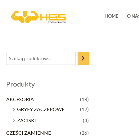
Skip
to
HOME
O NA
content
Produkty
AKCESORIA
(18)
GRYFY ZACZEPOWE
(12)
ZACISKI
(4)
CZEŚCI ZAMIENNE
(26)