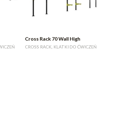
Cross Rack 70 Wall High
WICZEŃ
CROSS RACK, KLATKI DO ĆWICZEŃ