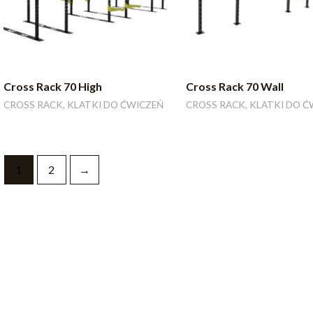
Cross Rack 70 High
Cross Rack 70 Wall
CROSS RACK, KLATKI DO ĆWICZEŃ
CROSS RACK, KLATKI DO Ć
1
2
→