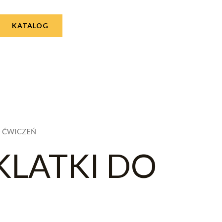
KATALOG
O ĆWICZEŃ
KLATKI DO