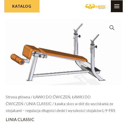
Skip
MAI
KATALOG
to
ME
content
Strona główna
/
ŁAWKI DO ĆWICZEŃ, ŁAWKI DO
ĆWICZEŃ
/
LINIA CLASSIC
/ Ławka skos w dół do wyciskania ze
stojakami – regulacja długości deski i wysokości stojaków L-9-FRS
LINIA CLASSIC