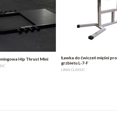
Ławka do ćwiczeń mięśni pr
eningowa Hip Thrust Mini
grzbietu L-7-F
SIC
LINIA CLASSIC