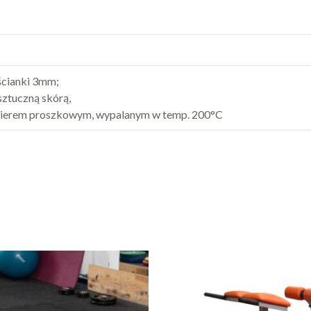
 ścianki 3mm;
sztuczną skórą,
akierem proszkowym, wypalanym w temp. 200°C