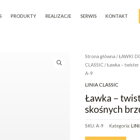
S
PRODUKTY
REALIZACJE
SERWIS
KONTAKT
Strona główna
/
ŁAWKI D
CLASSIC
/ Ławka – twister
A-9
LINIA CLASSIC
Ławka – twis
skośnych brz
SKU:
A-9
Kategoria:
LIN