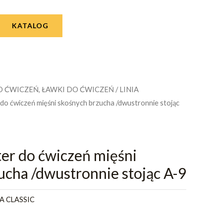
KATALOG
O ĆWICZEŃ, ŁAWKI DO ĆWICZEŃ
/
LINIA
 do ćwiczeń mięśni skośnych brzucha /dwustronnie stojąc
ter do ćwiczeń mięśni
ucha /dwustronnie stojąc A-9
IA CLASSIC