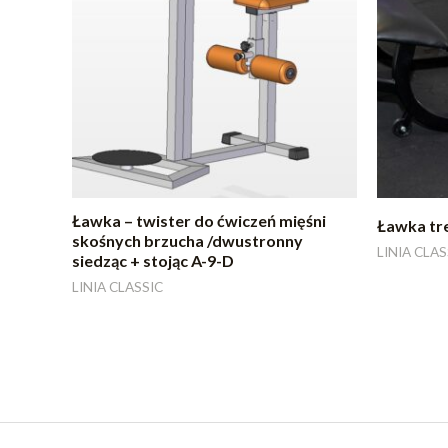
Ławka – twister do ćwiczeń mięśni
Ławka tr
skośnych brzucha /dwustronny
LINIA CLAS
siedząc + stojąc A-9-D
LINIA CLASSIC