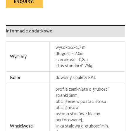
ENQUIRY!
Informacje dodatkowe
wysokość-1,7 m
długość – 2,0m
Wymiary
szerokość – 0,8m
stos standard" 75kg
Kolor
dowolny z palety RAL
profile zamknięte o grubości
ścianki 3mm;
obciążenie w postaci stosu
obciążników,
osłona stosów z blachy
perforowanej,
Właściwości
linka stalowa o grubości min.