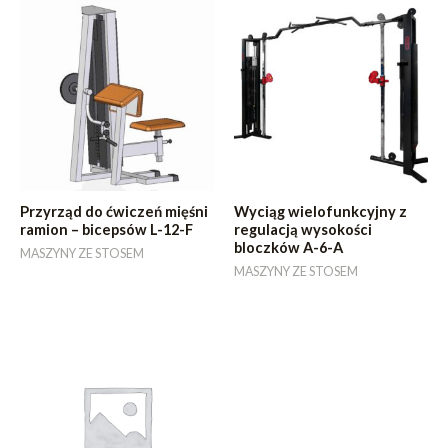
Przyrząd do ćwiczeń mięśni
Wyciąg wielofunkcyjny z
ramion – bicepsów L-12-F
regulacją wysokości
bloczków A-6-A
MASZYNY ZE STOSEM
MASZYNY ZE STOSEM