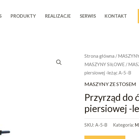
S
PRODUKTY
REALIZACJE
SERWIS
KONTAKT
Strona główna
/
MASZYNY
MASZYNY SIŁOWE
/
MAS
piersiowej -leżąc A-5-B
MASZYNY ZE STOSEM
Przyrząd do ć
piersiowej -l
SKU:
A-5-B
Kategoria:
M