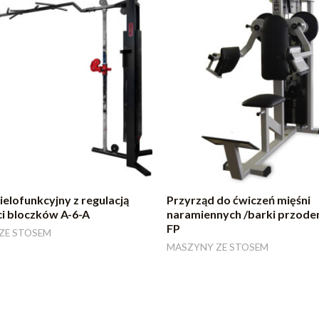
elofunkcyjny z regulacją
Przyrząd do ćwiczeń mięśni
i bloczków A-6-A
naramiennych /barki przode
FP
ZE STOSEM
MASZYNY ZE STOSEM