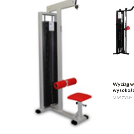
Wyciąg wi
wysokośc
MASZYNY 