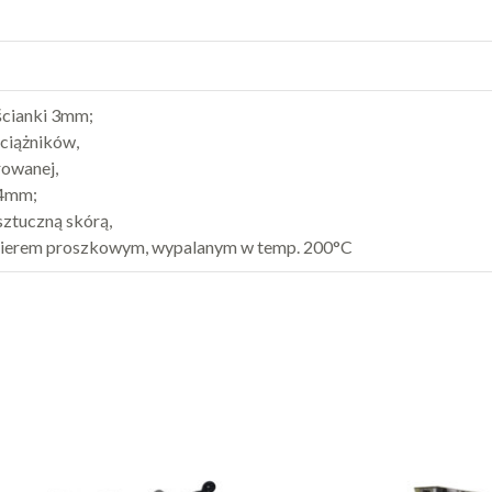
 ścianki 3mm;
bciążników,
rowanej,
 4mm;
sztuczną skórą,
akierem proszkowym, wypalanym w temp. 200°C