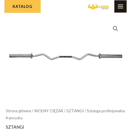
Skip
MAI
KATALOG
to
ME
content
Strona główna
/
WOLNY CIĘŻAR
/
SZTANGI
/ Sztanga profesjonalna
francuska
SZTANGI