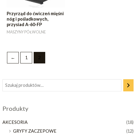
Przyrząd do ćwiczeń mięśni
nóg i pośladkowych,
przysiad A-60-FP
MASZYNY PÓŁWOLNE
←
1
2
Produkty
AKCESORIA
(18)
GRYFY ZACZEPOWE
(12)