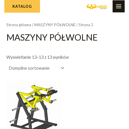
Skip
MAI
KATALOG
to
ME
content
Strona główna
/
MASZYNY PÓŁWOLNE
/ Strona 2
MASZYNY PÓŁWOLNE
Wyświetlanie 13–13 z 13 wyników