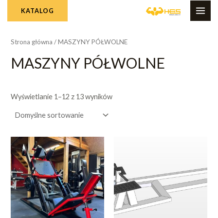
Skip
MAI
KATALOG
to
ME
content
Strona główna
/ MASZYNY PÓŁWOLNE
MASZYNY PÓŁWOLNE
Wyświetlanie 1–12 z 13 wyników