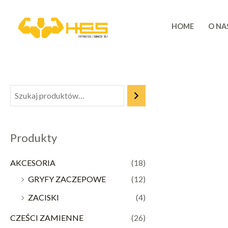
Skip
to
HOME
O NA
content
Produkty
AKCESORIA
(18)
GRYFY ZACZEPOWE
(12)
ZACISKI
(4)
CZEŚCI ZAMIENNE
(26)